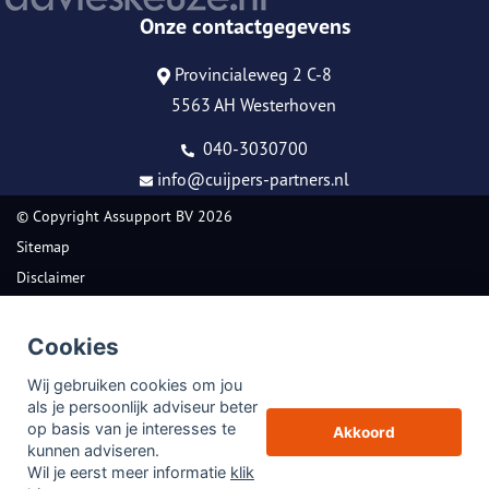
Onze contactgegevens
Provincialeweg 2 C-8
5563 AH Westerhoven
040-3030700
info@cuijpers-partners.nl
© Copyright
Assupport BV
2026
Sitemap
Disclaimer
Cookies
Wij gebruiken cookies om jou
als je persoonlijk adviseur beter
op basis van je interesses te
Akkoord
kunnen adviseren.
Wil je eerst meer informatie
klik