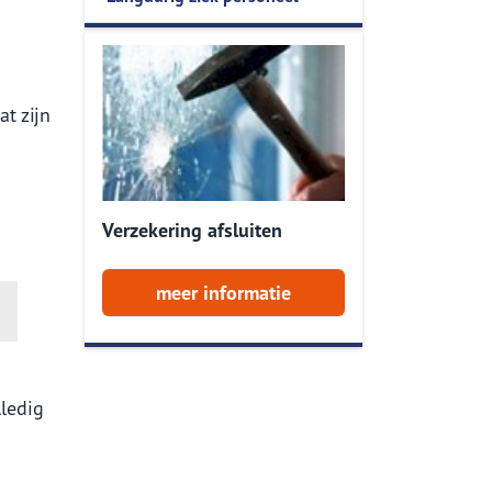
ers
Onze service app
Onze service App
t zijn
Verzekering afsluiten
meer informatie
lledig