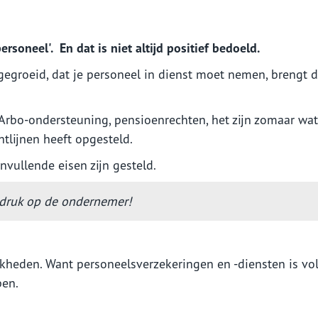
Aanvraag motor
Aanvraag caravanverzekering
ormatie voor
Informatie voor werkgev
rsoneel'. En dat is niet altijd positief bedoeld.
dernemers
Ziekteverzuim
oggen
En verder....
groeid, dat je personeel in dienst moet nemen, brengt da
Langdurig ziek personeel
emeen
ggen Nh1816 verzekeringen
Verzekeringskaarten
prakelijkheid
 Arbo-ondersteuning, pensioenrechten, het zijn zomaar wat
akelijke bezittingen
htlijnen heeft opgesteld.
zieke ondernemer
ullende eisen zijn gesteld.
tverlies
ioen
e druk op de ondernemer!
jkheden. Want personeelsverzekeringen en -diensten is vo
pen.