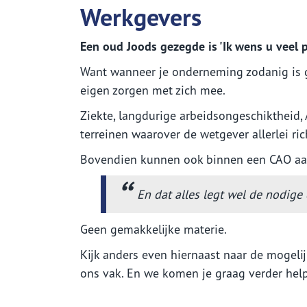
Werkgevers
Zakelijk - Schade melden
Inf
Een oud Joods gezegde is 'Ik wens u veel pe
on
Algemeen schadeformulier
Waardemeters
Inl
Want wanneer je onderneming zodanig is ge
Aanrijdingformulier
Alg
eigen zorgen met zich mee.
Herbouwwaardemeter
Inlo
Formulieren Waarborgfonds
Aans
Ziekte, langdurige arbeidsongeschiktheid,
Inboedelwaardemeter
Schademachtiging
Uw z
terreinen waarover de wetgever allerlei ric
Een 
Bovendien kunnen ook binnen een CAO aanv
Omze
Pens
En dat alles legt wel de nodig
Geen gemakkelijke materie.
Kijk anders even hiernaast naar de mogeli
ons vak. En we komen je graag verder hel