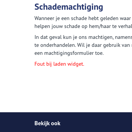
Schademachtiging
Zakelijk - Schade melden
Inf
Wanneer je een schade hebt geleden waar 
on
helpen jouw schade op hem/haar te verhal
Algemeen schadeformulier
Waardemeters
Inl
Aanrijdingformulier
Alg
In dat geval kun je ons machtigen, namens
Herbouwwaardemeter
Inlo
Formulieren Waarborgfonds
Aans
te onderhandelen. Wil je daar gebruik van
Inboedelwaardemeter
Schademachtiging
Uw z
een machtigingsformulier toe.
Een 
Fout bij laden widget.
Omze
Pens
Bekijk ook