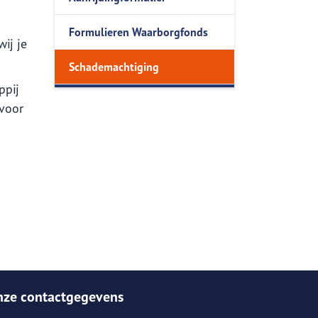
Formulieren Waarborgfonds
ers
Onze service app
ij je
Onze service App
Schademachtiging
ppij
rvoor
nze contactgegevens