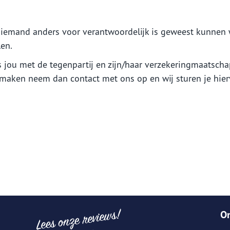
Aanvraag motor
Aanvraag caravanverzekering
ormatie voor
Informatie voor werkgev
iemand anders voor verantwoordelijk is geweest kunnen w
dernemers
en.
Ziekteverzuim
oggen
En verder....
Langdurig ziek personeel
emeen
 jou met de tegenpartij en zijn/haar verzekeringmaatscha
ggen Nh1816 verzekeringen
Verzekeringskaarten
prakelijkheid
 maken neem dan contact met ons op en wij sturen je hie
akelijke bezittingen
zieke ondernemer
tverlies
ioen
O