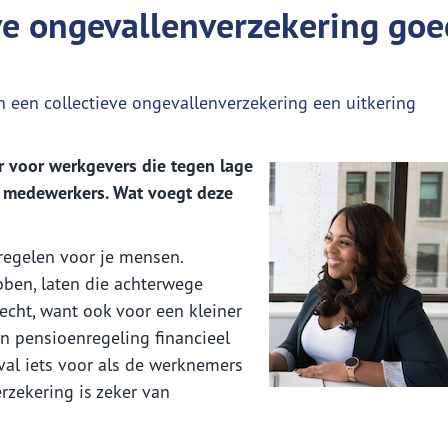
Aanvraag motor
eve ongevallenverzekering goe
Aanvraag caravanverzekering
ormatie voor
Informatie voor werkgev
dernemers
Ziekteverzuim
oggen
En verder....
n een collectieve ongevallenverzekering een uitkering
Langdurig ziek personeel
emeen
ggen Nh1816 verzekeringen
Verzekeringskaarten
prakelijkheid
er voor werkgevers die tegen lage
akelijke bezittingen
un medewerkers. Wat voegt deze
zieke ondernemer
tverlies
 regelen voor je mensen.
ioen
ben, laten die achterwege
echt, want ook voor een kleiner
en pensioenregeling financieel
eval iets voor als de werknemers
rzekering is zeker van