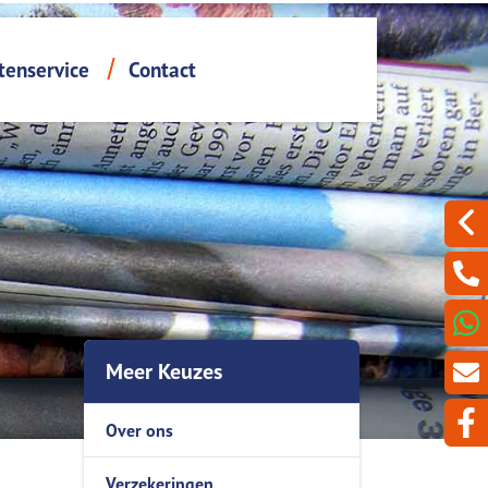
tenservice
Contact
Particuliere informatie
En verder...
Serviceformulieren
filmpjes
Oeps, een hypotheek (filmpje)
Opzegservice
Hypotheekinventarisatie
Je wilt ons als jouw adviseur
Een eigen financieel adviseur
Vraag hier een offerte
Werkgeversverklaring
Oeps, een hypotheek...
Hypotheekinventarisatie
Meer Keuzes
Over ons
Verzekeringen