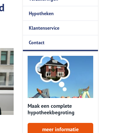
d
Hypotheken
ers
Onze service app
Onze service App
Klantenservice
Contact
Maak een complete
hypotheekbegroting
meer informatie