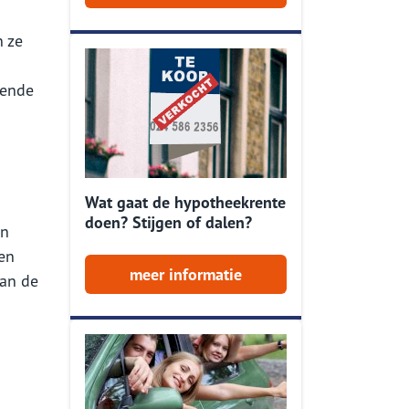
n ze
vende
Wat gaat de hypotheekrente
doen? Stijgen of dalen?
en
een
meer informatie
van de