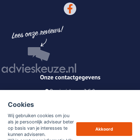
Onze contactgegevens
Provincialeweg 2 C-8
5563 AH Westerhoven
Cookies
040-3030700
Wij gebruiken cookies om jou
info@cuijpers-partners.nl
als je persoonlijk adviseur beter
op basis van je interesses te
Akkoord
© Copyright
Assupport BV
2026
kunnen adviseren.